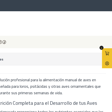
Gramos)
ird A21 (800 Gramos)
avoritos
0
es
olución profesional para la alimentación manual de aves en
señada para loros, psitácidas y otras aves ornamentales que
durante sus primeras semanas de vida.
trición Completa para el Desarrollo de tus Aves
alanceada proporciona todos los nutrientes esenciales que las