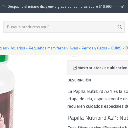
Aves
Alimentos y Suplementos para Aves
Papilla Nutribird A21 (800 
Despacho el mismo día y envío gratis por compras sobre $19.990
Leer más
|
Papilla Nutrib
iles
Acuarios
Pequeños mamiferos
Aves
Perros y Gatos
GUÍAS
Agregar a la lista de f
Mostrar stock de ubicacion
DESCRIPCIÓN
La Papilla Nutribird A21 es la s
etapa de cría, especialmente di
requieren cuidados especiales 
Papilla Nutribird A21: Nu
Esta fórmula científicamente b