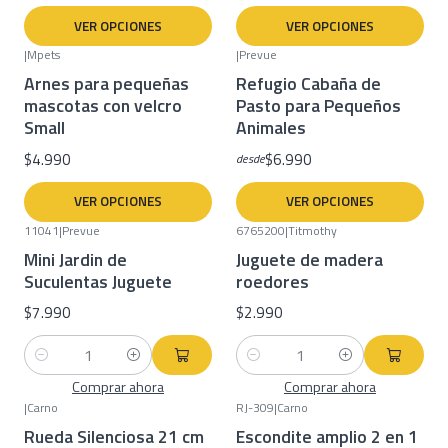
VER OPCIONES
VER OPCIONES
|
Mpets
|
Prevue
Arnes para pequeñas
Refugio Cabaña de
mascotas con velcro
Pasto para Pequeños
Small
Animales
$4.990
$6.990
desde
VER OPCIONES
VER OPCIONES
11041
|
Prevue
6765200
|
Titmothy
Mini Jardin de
Juguete de madera
Suculentas Juguete
roedores
$7.990
$2.990
Cantidad
Cantidad
Comprar ahora
Comprar ahora
|
Carno
RJ-309
|
Carno
Rueda Silenciosa 21 cm
Escondite amplio 2 en 1