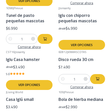
VER OPCIONES
Comprar ahora
1098
|
Prevue
|
Jonsanty
Tunel de pasto
Iglu con chiporro
pequeñas mascotas
pequeñas mascotas
$6.990
$4.990
desde
Cantidad
VER OPCIONES
Comprar ahora
CST16
|
Josanty
60812
|
KNMASCOTAS
Iglu Casa hamster
Disco rueda 30 cm
$3.490
$7.490
desde
5.0
Cantidad
VER OPCIONES
Comprar ahora
|
Living World
109
|
Prevue
Casa Iglú small
Bola de hierba mediana
$3.490
$2.990
desde