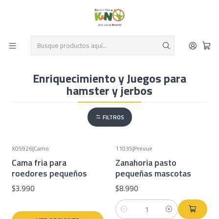
Despacho el mismo día y envío gratis por compras sobre $19.990
Leer más
Inicio
Pequeños mamiferos
Hamster y Jerbos
Enriquecimiento y Juegos para hamster y jerbos
Enriquecimiento y Juegos para
hamster y jerbos
FILTROS
X05926
|
Carno
11035
|
Prevue
Cama fria para
Zanahoria pasto
roedores pequeños
pequeñas mascotas
$3.990
$8.990
Cantidad