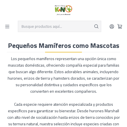
Despacho el mismo día y envío gratis por compras sobre $19.990
Leer más
Inicio
Pequeños mamiferos
Pequeños Mamíferos como Mascotas
Pequeños Mamíferos como Mascotas
Los pequeños mamíferos representan una opción única como
mascotas domésticas, ofreciendo compañía especial para familias
que buscan algo diferente. Estos adorables animales, incluyendo
hurones, erizos de tierra y hamsters dorados, se caracterizan por
su personalidad distintiva y cuidados específicos que los
convierten en excelentes compañeros.
Cada especie requiere atención especializada y productos
específicos para garantizar su bienestar. Desde hurones Marshall
con alto nivel de socialización hasta erizos de tierra conocidos por
su ternura natural, nuestra selección incluye especies criadas con