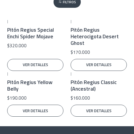
FILTROS
|
|
No disponible
No disponible
Pitón Regius Special
Pitón Regius
Enchi Spider Mojave
Heterocigota Desert
Ghost
$320.000
$170.000
VER DETALLES
VER DETALLES
|
|
No disponible
No disponible
Pitón Regius Yellow
Pitón Regius Classic
Belly
(Ancestral)
$190.000
$160.000
VER DETALLES
VER DETALLES