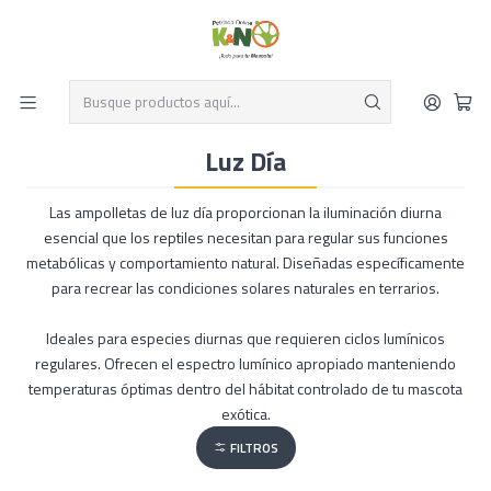
Despacho el mismo día y envío gratis por compras sobre $19.990
Leer más
Inicio
Reptiles
Iluminación
Luz Día
Luz Día
Las ampolletas de luz día proporcionan la iluminación diurna
esencial que los reptiles necesitan para regular sus funciones
metabólicas y comportamiento natural. Diseñadas específicamente
para recrear las condiciones solares naturales en terrarios.
Ideales para especies diurnas que requieren ciclos lumínicos
regulares. Ofrecen el espectro lumínico apropiado manteniendo
temperaturas óptimas dentro del hábitat controlado de tu mascota
exótica.
FILTROS