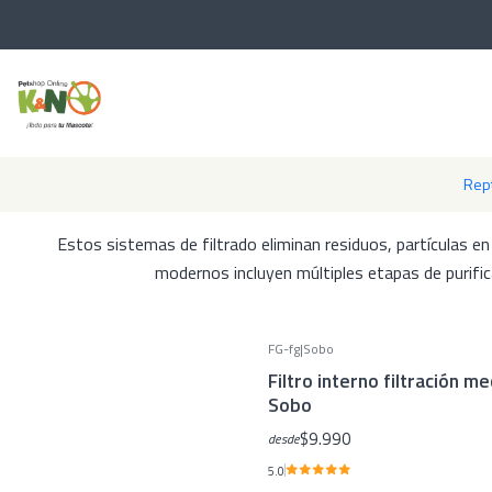
Inicio
Los filtros internos son dispositivos de filtración sumer
Rept
instalación sencilla dentro del tanque
Estos sistemas de filtrado eliminan residuos, partículas e
modernos incluyen múltiples etapas de purific
FG-fg
|
Sobo
Filtro interno filtración me
Sobo
$9.990
desde
5.0