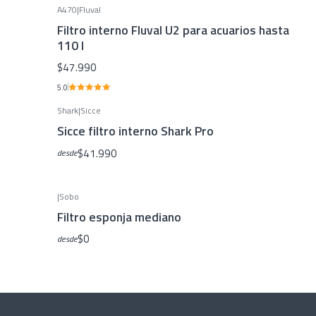
A470
|
Fluval
Filtro interno Fluval U2 para acuarios hasta
110 l
$47.990
5.0
Shark
|
Sicce
Sicce filtro interno Shark Pro
$41.990
desde
|
Sobo
Filtro esponja mediano
$0
desde