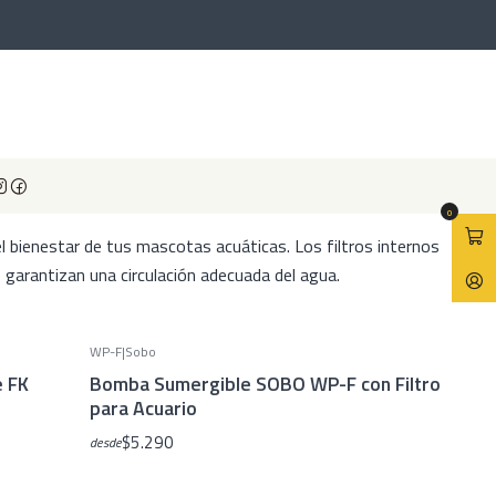
nternos
gua cristalina y saludable. Su diseño compacto permite una
ces de agua dulce y tortugas acuáticas.
0
l bienestar de tus mascotas acuáticas. Los filtros internos
 garantizan una circulación adecuada del agua.
WP-F
|
Sobo
e FK
Bomba Sumergible SOBO WP-F con Filtro
para Acuario
$5.290
desde