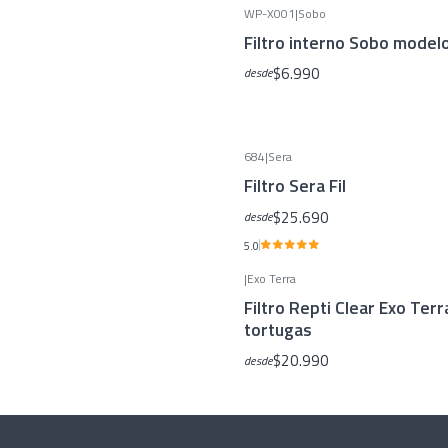
WP-X001
|
Sobo
Filtro interno Sobo model
$6.990
desde
684
|
Sera
Filtro Sera Fil
$25.690
desde
5.0
|
Exo Terra
Filtro Repti Clear Exo Terr
tortugas
$20.990
desde