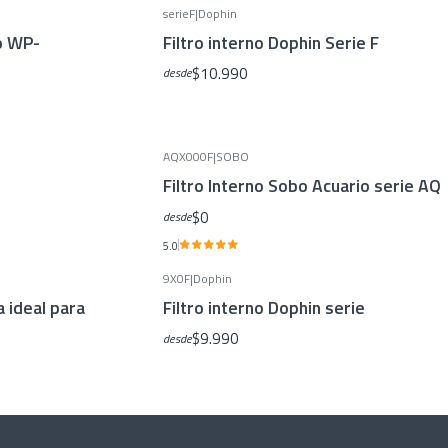
serieF
|
Dophin
o WP-
Filtro interno Dophin Serie F
$10.990
desde
AQX000F
|
SOBO
Filtro Interno Sobo Acuario serie AQ
$0
desde
5.0
9X0F
|
Dophin
a ideal para
Filtro interno Dophin serie
$9.990
desde