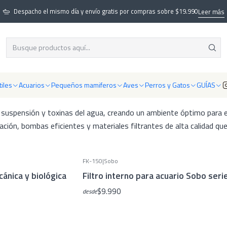
Acuarios
Equipamiento para acuarios
Filtración para acuarios
Filtros i
Despacho el mismo día y envío gratis por compras sobre $19.990
Leer más
Filtros internos
gibles esenciales para mantener acuarios pequeños y medianos con a
iles
Acuarios
Pequeños mamiferos
Aves
Perros y Gatos
GUÍAS
, proporcionando filtración mecánica y biológica silenciosa para pe
n suspensión y toxinas del agua, creando un ambiente óptimo para e
ación, bombas eficientes y materiales filtrantes de alta calidad que
FK-150
|
Sobo
cánica y biológica
Filtro interno para acuario Sobo seri
$9.990
desde