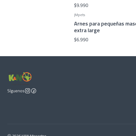
$9.990
|
Mpets
Arnes para pequeñas masc
extra large
$6.990
Síguenos