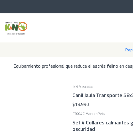
Inicio
A
Descubre nuestra selección de transportines, mochilas y arnes
Rept
Equipamiento profesional que reduce el estrés felino en de
|
KN Mascotas
Canil Jaula Transporte 58
$18.990
FT004C
|
MarbenPets
Set 4 Collares calmantes ga
oscuridad