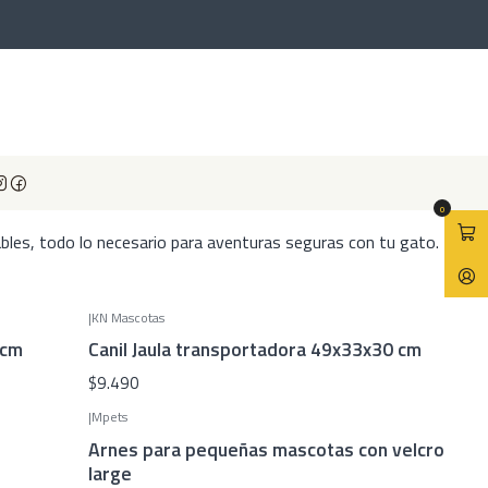
Gatos
os
r la seguridad y comodidad de tu felino durante paseos urbanos
0
bles, todo lo necesario para aventuras seguras con tu gato.
|
KN Mascotas
 cm
Canil Jaula transportadora 49x33x30 cm
$9.490
|
Mpets
Arnes para pequeñas mascotas con velcro
large