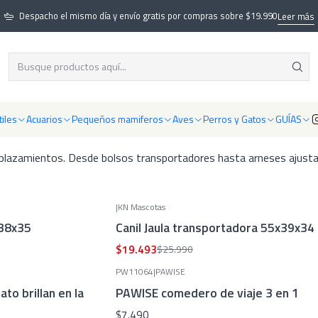
Perros y Gatos
Productos para Gatos
Accesorios Paseo y Viaje para 
Despacho el mismo día y envío gratis por compras sobre $19.990
Leer más
ccesorios Paseo y Viaje para Gat
es especializados para gatos. Productos diseñados para garantiza
iles
Acuarios
Pequeños mamiferos
Aves
Perros y Gatos
GUÍAS
y viajes largos.
splazamientos. Desde bolsos transportadores hasta arneses ajusta
|
KN Mascotas
-25%
OFF
x38x35
Canil Jaula transportadora 55x39x34
$19.493
$25.990
PW11064
|
PAWISE
to brillan en la
PAWISE comedero de viaje 3 en 1
$7.490