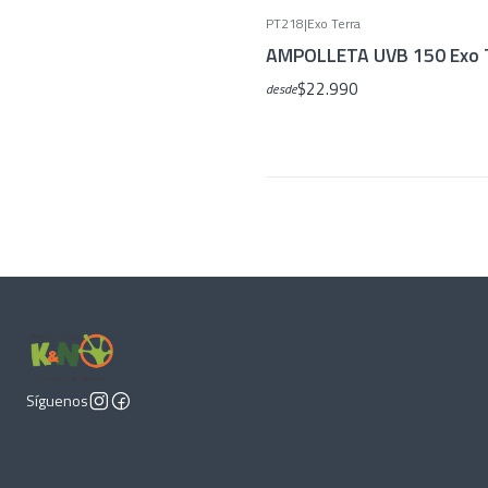
PT218
|
Exo Terra
AMPOLLETA UVB 150 Exo T
$22.990
desde
Síguenos