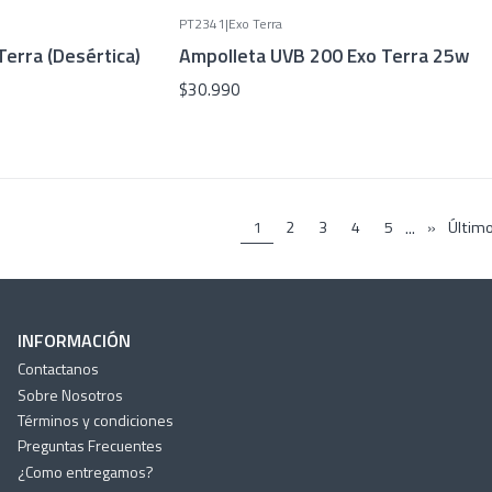
PT2341
|
Exo Terra
erra (Desértica)
Ampolleta UVB 200 Exo Terra 25w
$30.990
...
1
2
3
4
5
»
Últim
INFORMACIÓN
Contactanos
Sobre Nosotros
Términos y condiciones
Preguntas Frecuentes
¿Como entregamos?