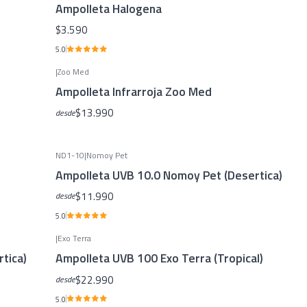
e
Ampolleta Halogena
$3.590
5.0
|
Zoo Med
Ampolleta Infrarroja Zoo Med
$13.990
desde
ND1-10
|
Nomoy Pet
Ampolleta UVB 10.0 Nomoy Pet (Desertica)
$11.990
desde
5.0
|
Exo Terra
tica)
Ampolleta UVB 100 Exo Terra (Tropical)
$22.990
desde
5.0