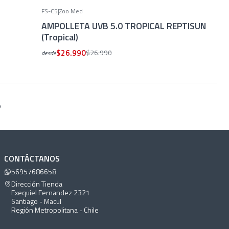
FS-C5
|
Zoo Med
-11%
OFF
AMPOLLETA UVB 5.0 TROPICAL REPTISUN
(Tropical)
$26.990
$26.990
desde
o
CONTÁCTANOS
56957686658
Dirección Tienda
Exequiel Fernandez 2321
Santiago - Macul
Región Metropolitana - Chile