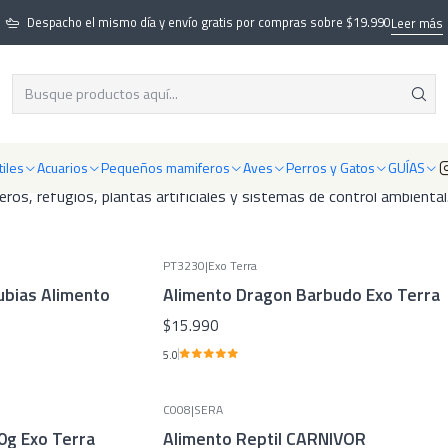
Inicio
Reptiles
Despacho el mismo día y envío gratis por compras sobre $19.990
Leer más
Reptiles
luminación UVB, calefacción, sustratos y alimentación. Todo lo nece
iles
Acuarios
Pequeños mamiferos
Aves
Perros y Gatos
GUÍAS
s, refugios, plantas artificiales y sistemas de control ambiental. 
PT3230
|
Exo Terra
ubias Alimento
Alimento Dragon Barbudo Exo Terra
$15.990
5.0
C008
|
SERA
0g Exo Terra
Alimento Reptil CARNIVOR