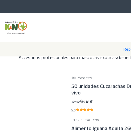
Encuentra productos especializados para reptiles: terrarios, i
Rept
Accesorios profesionales para mascotas exóticas: bebedero
|
KN Mascotas
50 unidades Cucarachas D
vivo
$6.490
desde
5.0
PT3219
|
Exo Terra
Alimento Iguana Adulta 26