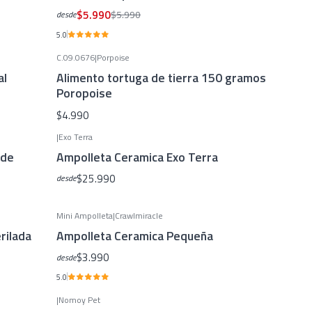
$5.990
$5.990
desde
5.0
C.09.0676
|
Porpoise
al
Alimento tortuga de tierra 150 gramos
Poropoise
$4.990
|
Exo Terra
 de
Ampolleta Ceramica Exo Terra
$25.990
desde
Mini Ampolleta
|
Crawlmiracle
rilada
Ampolleta Ceramica Pequeña
$3.990
desde
5.0
|
Nomoy Pet