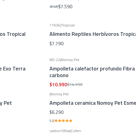
$7.590
desde
11634
|
Tropican
os Tropical
Alimento Reptiles Herbívoros Tropic
$7.790
ND-22
|
Nomoy Pet
-27%
OFF
e Exo Terra
Ampolleta calefactor profundo Fibra
carbono
$10.990
$14.990
|
Nomoy Pet
y Pet
Ampolleta ceramica Nomoy Pet Esme
$6.290
5.0
carbon100w
|
Cullen
-14%
OFF