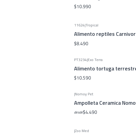
$10.990
11624
|
Tropical
Alimento reptiles Carnivor
$8.490
PT3234
|
Exo Terra
Alimento tortuga terrestr
$10.590
|
Nomoy Pet
Ampolleta Ceramica Nomo
$4.490
desde
|
Zoo Med