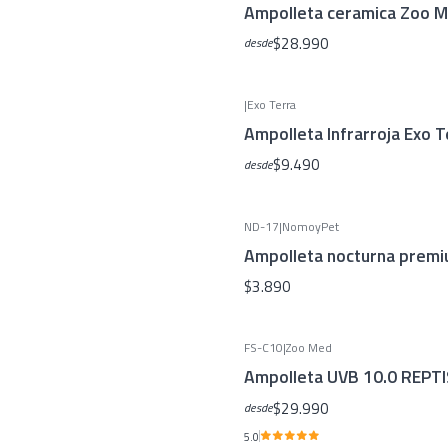
Ampolleta ceramica Zoo 
$28.990
desde
|
Exo Terra
Ampolleta Infrarroja Exo T
$9.490
desde
ND-17
|
NomoyPet
Ampolleta nocturna prem
$3.890
FS-C10
|
Zoo Med
Ampolleta UVB 10.0 REPTI
$29.990
desde
5.0