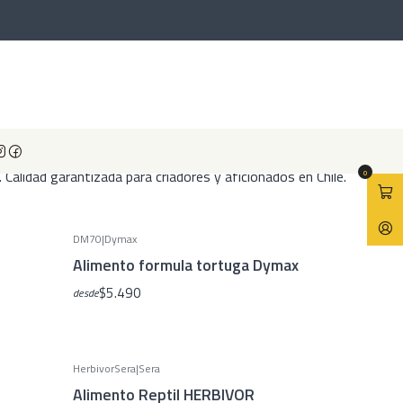
sario para el bienestar de iguanas, geckos y dragones barbudos.
Calidad garantizada para criadores y aficionados en Chile.
0
DM70
|
Dymax
Alimento formula tortuga Dymax
$5.490
desde
HerbivorSera
|
Sera
-10%
OFF
Alimento Reptil HERBIVOR