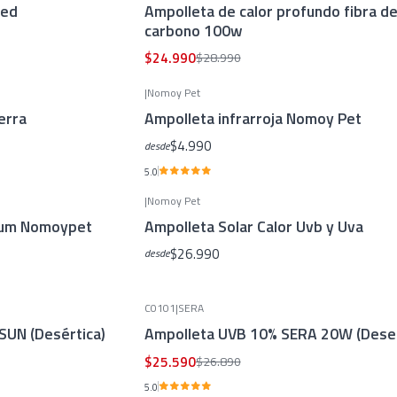
Med
Ampolleta de calor profundo fibra d
carbono 100w
$24.990
$28.990
|
Nomoy Pet
erra
Ampolleta infrarroja Nomoy Pet
$4.990
desde
5.0
|
Nomoy Pet
ium Nomoypet
Ampolleta Solar Calor Uvb y Uva
$26.990
desde
C0101
|
SERA
-5%
OFF
SUN (Desértica)
Ampolleta UVB 10% SERA 20W (Deser
$25.590
$26.890
5.0