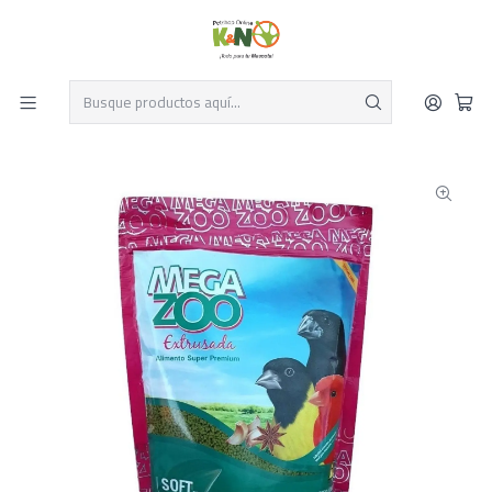
Despacho el mismo día y envío gratis por compras sobre $19.990
Leer más
Inicio
Aves
Alimentos y Suplementos para Aves
Megazoo Soft Germinex – 900 g