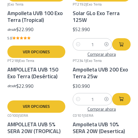
|
Exo Terra
PT2192
|
Exo Terra
Ampolleta UVB 100 Exo
Solar GLo Exo Terra
Terra (Tropical)
125W
$22.990
$52.990
desde
5.0
Cantidad
VER OPCIONES
Comprar ahora
PT218
|
Exo Terra
PT2341
|
Exo Terra
AMPOLLETA UVB 150
Ampolleta UVB 200 Exo
Exo Terra (Desértica)
Terra 25w
$22.990
$30.990
desde
Cantidad
VER OPCIONES
Comprar ahora
C0100
|
SERA
C0101
|
SERA
-5%
OFF
AMPOLLETA UVB 5%
Ampolleta UVB 10%
SERA 20W (TROPICAL)
SERA 20W (Desertica)