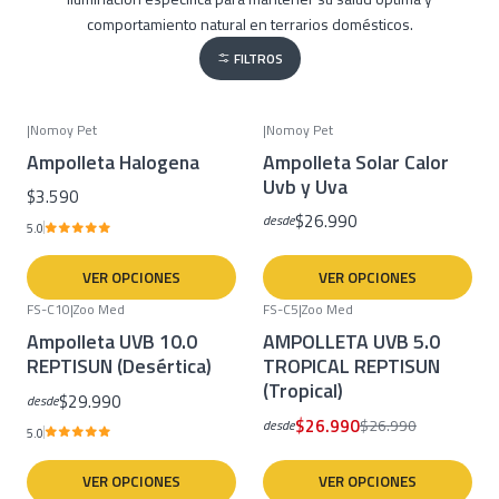
comportamiento natural en terrarios domésticos.
FILTROS
|
Nomoy Pet
|
Nomoy Pet
Ampolleta Halogena
Ampolleta Solar Calor
Uvb y Uva
$3.590
$26.990
desde
5.0
VER OPCIONES
VER OPCIONES
FS-C10
|
Zoo Med
FS-C5
|
Zoo Med
-11%
OFF
Ampolleta UVB 10.0
AMPOLLETA UVB 5.0
REPTISUN (Desértica)
TROPICAL REPTISUN
(Tropical)
$29.990
desde
$26.990
$26.990
desde
5.0
VER OPCIONES
VER OPCIONES