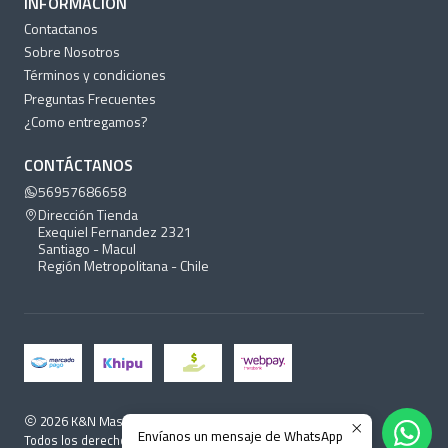
INFORMACIÓN
Contactanos
Sobre Nosotros
Términos y condiciones
Preguntas Frecuentes
¿Como entregamos?
CONTÁCTANOS
56957686658
Dirección Tienda
Exequiel Fernandez 2321
Santiago - Macul
Región Metropolitana - Chile
2026 K&N Mascotas.
Envíanos un mensaje de WhatsApp
Todos los derechos reservados.
Desarrollado por Jumpseller
.