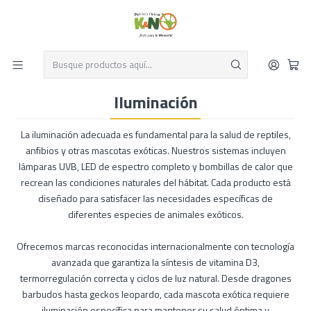
Despacho el mismo día y envío gratis por compras sobre $19.990
Leer más
Inicio
Reptiles
Iluminación
Iluminación
La iluminación adecuada es fundamental para la salud de reptiles,
anfibios y otras mascotas exóticas. Nuestros sistemas incluyen
lámparas UVB, LED de espectro completo y bombillas de calor que
recrean las condiciones naturales del hábitat. Cada producto está
diseñado para satisfacer las necesidades específicas de
diferentes especies de animales exóticos.
Ofrecemos marcas reconocidas internacionalmente con tecnología
avanzada que garantiza la síntesis de vitamina D3,
termorregulación correcta y ciclos de luz natural. Desde dragones
barbudos hasta geckos leopardo, cada mascota exótica requiere
iluminación específica para mantener su salud óptima y