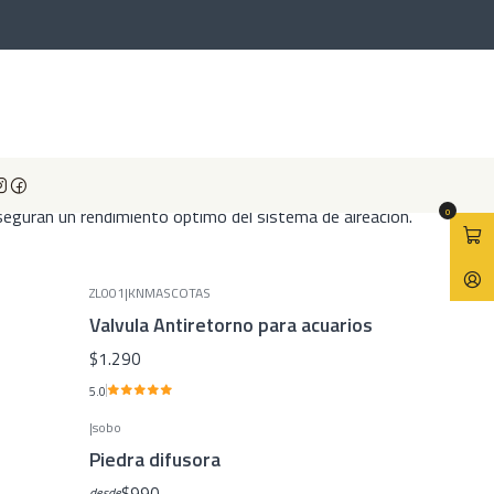
ce y marina, mejorando significativamente la calidad del agua.
aseguran un rendimiento óptimo del sistema de aireación.
0
ZL001
|
KNMASCOTAS
Valvula Antiretorno para acuarios
$1.290
5.0
|
sobo
Piedra difusora
$990
desde