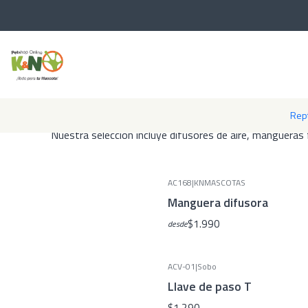
Los accesorios para bombas de aire son componentes esenciales
Rept
Nuestra selección incluye difusores de aire, mangueras 
AC168
|
KNMASCOTAS
Manguera difusora
$1.990
desde
ACV-01
|
Sobo
Llave de paso T
$1.290