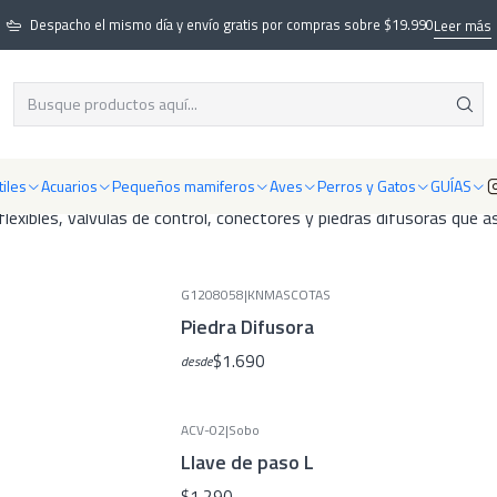
Inicio
Acuarios
Acuarios
Accesorios para bombas de aire
Despacho el mismo día y envío gratis por compras sobre $19.990
Leer más
Accesorios para bombas de aire
 que garantizan una oxigenación eficiente en acuarios de agua dul
iles
Acuarios
Pequeños mamiferos
Aves
Perros y Gatos
GUÍAS
flexibles, válvulas de control, conectores y piedras difusoras que 
G1208058
|
KNMASCOTAS
Piedra Difusora
$1.690
desde
ACV-02
|
Sobo
Llave de paso L
$1.290