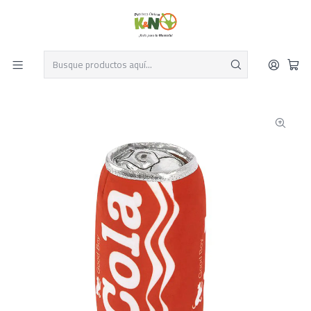
Despacho el mismo día y envío gratis por compras sobre $19.990
Leer más
Inicio
Perros y Gatos
Productos para Perros
Juguetes para Perros
Juguete para Perro P.L.A.Y Cola Good Boy