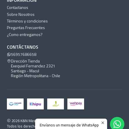
INFORMACIÓN
Contactanos
Sobre Nosotros
Términos y condiciones
Preguntas Frecuentes
¿Como entregamos?
CONTÁCTANOS
56957686658
Dirección Tienda
Exequiel Fernandez 2321
Santiago - Macul
Región Metropolitana - Chile
2026 K&N Mascotas.
Envíanos un mensaje de WhatsApp
Todos los derechos reservados.
Desarrollado por Jumpseller
.