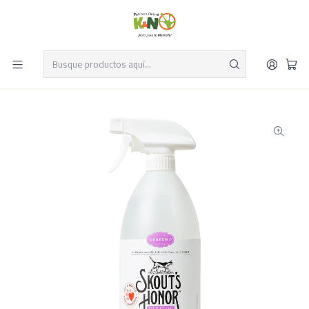
Despacho el mismo día y envío gratis por compras sobre $19.990
Leer más
Inicio
Perros y Gatos
Productos para Gatos
Aseo y Limpieza para Gatos
Desodorizante Litter Box 1035 ml-Skouts Honor