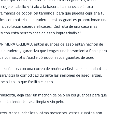
 coge el cabello y tíralo a la basura. La muñeca elástica
a manos de todos los tamaños, para que puedas cepillar a tu
dos con materiales duraderos, estos guantes proporcionan una
una depilación caseros eficaces. ¡Disfruta de una casa más
es con esta herramienta de aseo imprescindible!
IMERA CALIDAD: estos guantes de aseo están hechos de
 es duradero y garantiza que tengas una herramienta fiable para
 de tu mascota. Ajuste cómodo: estos guantes de aseo
n diseñados con una correa de muñeca elástica que se adapta a
rantiza la comodidad durante las sesiones de aseo largas,
lo liso, lo que facilita el aseo.
 mascota, deja caer un mechón de pelo en los guantes para que
manteniendo tu casa limpia y sin pelo.
rros, gatos, caballos y otras mascotas, estos guantes son