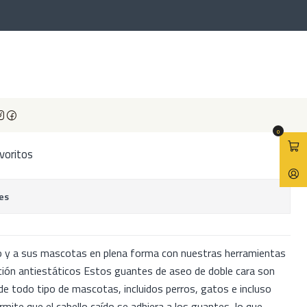
or de pelo
or de pelo
EGAR AL CARRO
COMPRAR AHORA
0
avoritos
es
lo y a sus mascotas en plena forma con nuestras herramientas
ación antiestáticos Estos guantes de aseo de doble cara son
 de todo tipo de mascotas, incluidos perros, gatos e incluso
rmite que el cabello caído se adhiera a los guantes, lo que