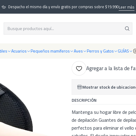
ros y Gatos
Productos para Perros
Aseo para Perros
Guante removed
Despacho el mismo día y envío gratis por compras sobre $19.990
Leer más
|
Guante removed
AGR
iles
Acuarios
Pequeños mamiferos
Aves
Perros y Gatos
GUÍAS
Cantidad
Agregar a la lista de f
Mostrar stock de ubicacion
DESCRIPCIÓN
Mantenga su hogar libre de pe
de depilación Guantes de depil
perfectos para eliminar el vello
caballos. El diseño innovador pe