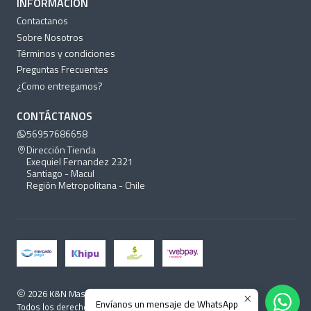
INFORMACIÓN
Contactanos
Sobre Nosotros
Términos y condiciones
Preguntas Frecuentes
¿Como entregamos?
CONTÁCTANOS
56957686658
Dirección Tienda
Exequiel Fernandez 2321
Santiago - Macul
Región Metropolitana - Chile
2026 K&N Mascotas.
Envíanos un mensaje de WhatsApp
Todos los derechos reservados.
Desarrollado por Jumpseller
.