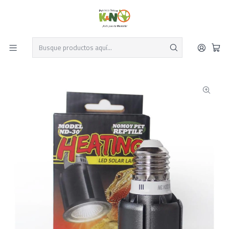
Despacho el mismo día y envío gratis por compras sobre $19.990
Leer más
Inicio
Reptiles
Iluminación
Ampolletas y Tubos UVB
Uvb Nomoy Pet Led 5.0 (Tropical)