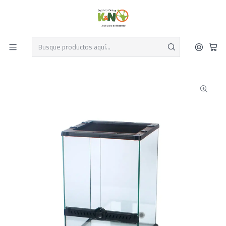
Despacho el mismo día y envío gratis por compras sobre $19.990
Leer más
Inicio
Reptiles
Terrarios y cajas
Terrarios Marcas
Terrario vertical YL-01 Nomoy Pet 45x45x60