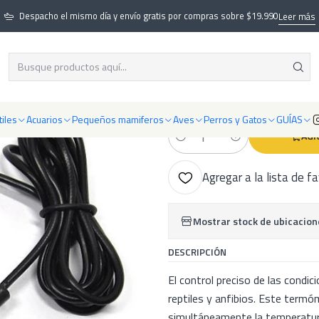
xóticas
Control Parámetros - Termómetros e Higrómetros para Terrarios
Despacho el mismo día y envío gratis por compras sobre $19.990
Leer más
|
Termometro e H
5.0
5 reseñas
iles
Acuarios
Pequeños mamiferos
Aves
Perros y Gatos
GUÍAS
AGR
Cantidad
Agregar a la lista de f
Mostrar stock de ubicacion
DESCRIPCIÓN
El control preciso de las condi
reptiles y anfibios. Este term
simultáneamente la temperatura