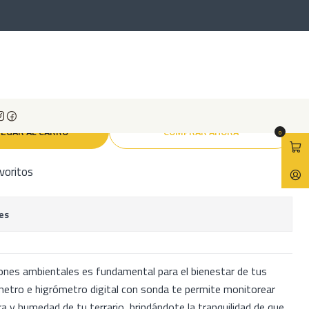
Termometro e Higrometro Digital con sonda
igrometro Digital con sonda
EGAR AL CARRO
COMPRAR AHORA
0
avoritos
es
ciones ambientales es fundamental para el bienestar de tus
ómetro e higrómetro digital con sonda te permite monitorear
 y humedad de tu terrario, brindándote la tranquilidad de que