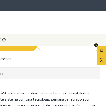
iltro de esquina
 filtro de esquina
EGAR AL CARRO
COMPRAR AHORA
0
avoritos
es
 450 es la solución ideal para mantener agua cristalina en
ste sistema combina tecnología alemana de filtración con
o espacio en las esquinas del acuario sin sacrificar potencia