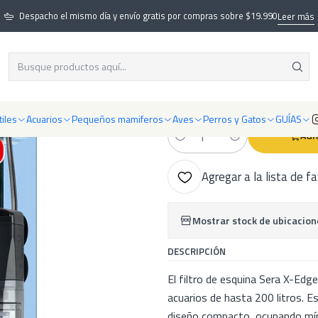
Equipamiento para acuarios
Filtración para acuarios
Sera X-Edge 450 f
Despacho el mismo día y envío gratis por compras sobre $19.990
Leer más
|
Sera X-Edge 450
5.0
1 reseña
iles
Acuarios
Pequeños mamiferos
Aves
Perros y Gatos
GUÍAS
AGR
Cantidad
Agregar a la lista de f
Mostrar stock de ubicacion
DESCRIPCIÓN
El filtro de esquina Sera X-Edge
acuarios de hasta 200 litros. E
diseño compacto, ocupando mínim