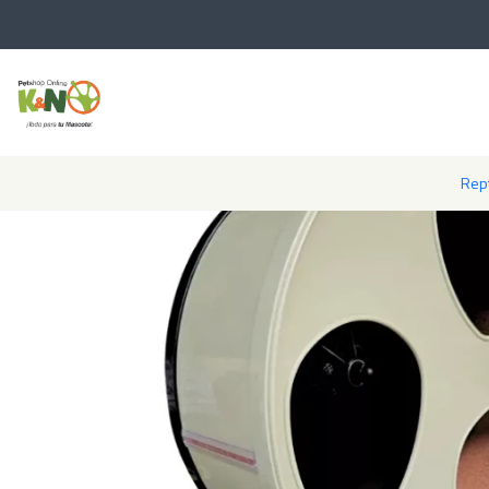
Inicio
Pequeños mamifero
Rept