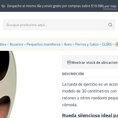
s
Chinchillas
Enriquecimiento y Juegos para chinchillas
Rueda silenciosa
Despacho el mismo día y envío gratis por compras sobre $19.990
Leer más
|
Rueda silencios
iles
Acuarios
Pequeños mamiferos
Aves
Perros y Gatos
GUÍAS
Agregar a la lista de f
Mostrar stock de ubicacion
DESCRIPCIÓN
La rueda de ejercicio es un acc
modelo de 30 centímetros con a
ratones y otros roedores pequeñ
cómoda.
Rueda silenciosa ideal p