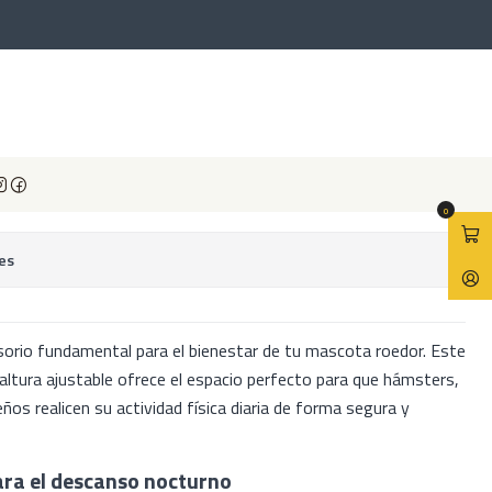
 30 cm con altura ajustable
a 30 cm con altura ajustable
avoritos
0
es
esorio fundamental para el bienestar de tu mascota roedor. Este
ltura ajustable ofrece el espacio perfecto para que hámsters,
os realicen su actividad física diaria de forma segura y
ara el descanso nocturno