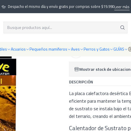
Calefacción
Placas calefactoras y cables
Placa calefactora desértica 
Despacho el mismo día y envío gratis por compras sobre $19.990
Leer más
|
Placa calefacto
iles
Acuarios
Pequeños mamiferos
Aves
Perros y Gatos
GUÍAS
Agregar a la lista de f
Mostrar stock de ubicacion
DESCRIPCIÓN
La placa calefactora desértica 
eficiente para mantener la temp
de sustrato se instala bajo el 
del terrario, creando el ambient
Calentador de Sustrato p