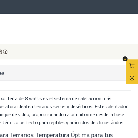
Exo Terra 8 watt
ra desértica Exo Terra 8 watt
avoritos
0
es
Exo Terra de 8 watts es el sistema de calefacción más
eratura ideal en terrarios secos y desérticos. Este calentador
tanque de vidrio, proporcionando calor uniforme desde la base
e térmico perfecto para reptiles y arácnidos de climas áridos.
ara Terrarios: Temperatura Óptima para tus