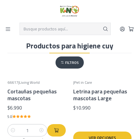
Despacho el mismo día y envío gratis por compras sobre $19.990
Leer más
Inicio
Pequeños mamiferos
Cuy
Productos para higiene cuy
Productos para higiene cuy
FILTROS
66617
|
Living World
|
Pet in Care
Cortauñas pequeñas
Letrina para pequeñas
mascotas
mascotas Large
$6.990
$10.990
5.0
Cantidad
VER OPCIONES