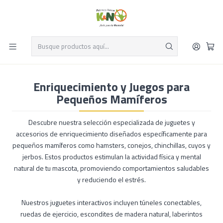
Despacho el mismo día y envío gratis por compras sobre $19.990
Leer más
Inicio
Pequeños mamiferos
Accesorios Pequeños Mamíferos - Conejos Hámsters
Enriquecimiento y Juegos para Pequeños Mamíferos
Enriquecimiento y Juegos para
Pequeños Mamíferos
Descubre nuestra selección especializada de juguetes y
accesorios de enriquecimiento diseñados específicamente para
pequeños mamíferos como hamsters, conejos, chinchillas, cuyos y
jerbos. Estos productos estimulan la actividad física y mental
natural de tu mascota, promoviendo comportamientos saludables
y reduciendo el estrés.
Nuestros juguetes interactivos incluyen túneles conectables,
ruedas de ejercicio, escondites de madera natural, laberintos