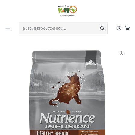
Despacho el mismo día y envío gratis por compras sobre $19.990
Leer más
Inicio
Perros y Gatos
Productos para Gatos
Alimentos para Gatos
Nutrience Infusion Gato Senior