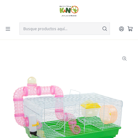
Despacho el mismo día y envío gratis por compras sobre $19.990
Leer más
Inicio
Pequeños mamiferos
Ratas y Ratones
Jaulas y transportadoras para ratas y ratones
Jaula Hamster 57,5x32x27 cm