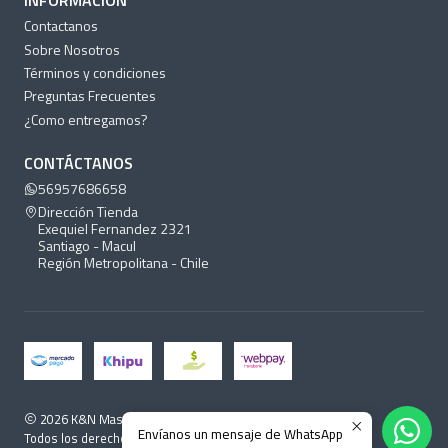
INFORMACIÓN
Contactanos
Sobre Nosotros
Términos y condiciones
Preguntas Frecuentes
¿Como entregamos?
CONTÁCTANOS
56957686658
Dirección Tienda
Exequiel Fernandez 2321
Santiago - Macul
Región Metropolitana - Chile
2026 K&N Mascotas.
Envíanos un mensaje de WhatsApp
Todos los derechos reservados.
Desarrollado por Jumpseller
.