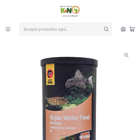
Despacho el mismo día y envío gratis por compras sobre $19.990
Leer más
Inicio
Acuarios
Alimentos para peces de acuario
Tabletas peces de fondo Porpoise