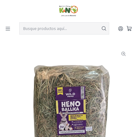
Despacho el mismo día y envío gratis por compras sobre $19.990
Leer más
Inicio
Pequeños mamiferos
Cuy
Alimentos para Cuy
Heno Ballica premium Wild Herd