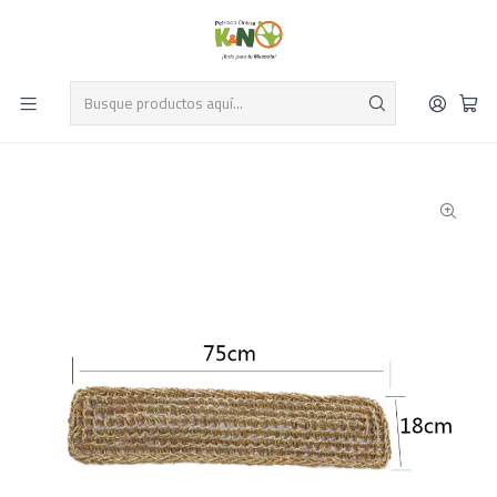
Despacho el mismo día y envío gratis por compras sobre $19.990
Leer más
Inicio
Reptiles
Refugios y Adornos para Mascotas Exóticas
Lianas, Plantas y Troncos para Terrarios
Hamaca cañamo rectangular L