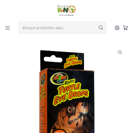
Despacho el mismo día y envío gratis por compras sobre $19.990
Leer más
Inicio
Reptiles
Mantenimiento
Otros
Gotas Oculares para tortugas 64 ml