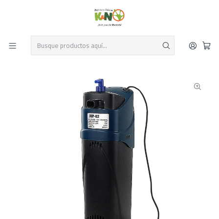
Despacho el mismo día y envío gratis por compras sobre $19.990
Leer más
Inicio
Acuarios
Equipamiento para acuarios
Filtración para acuarios
Filtro UV interno sunsun 500 l/h luz uv 5w