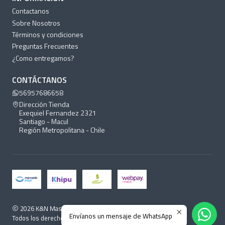
Contactanos
Sobre Nosotros
Términos y condiciones
Preguntas Frecuentes
¿Como entregamos?
CONTÁCTANOS
56957686658
Dirección Tienda
Exequiel Fernandez 2321
Santiago - Macul
Región Metropolitana - Chile
2026 K&N Mascotas.
Envíanos un mensaje de WhatsApp
Todos los derechos reservados.
Desarrollado por Jumpseller
.