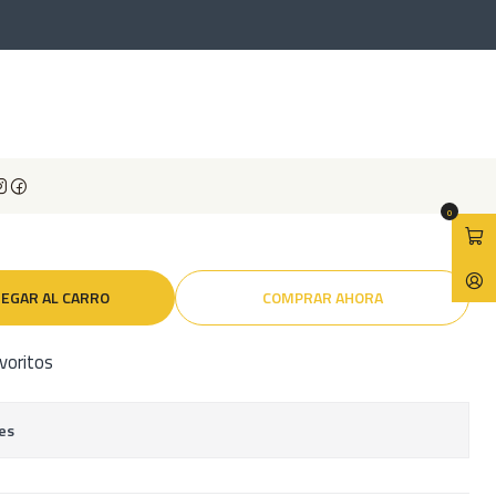
o inoxidable con ganchos
 inoxidable con ganchos
0
EGAR AL CARRO
COMPRAR AHORA
avoritos
es