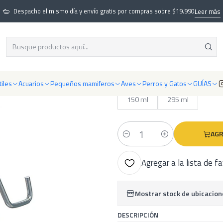
roductos para Gatos
Bebederos y Comederos para Gatos
Comedero acer
Despacho el mismo día y envío gratis por compras sobre $19.990
Leer más
|
Comedero acero
iles
Acuarios
Pequeños mamiferos
Aves
Perros y Gatos
GUÍAS
ESCOGER TAMAÑO
150 ml
295 ml
AGR
Cantidad
Agregar a la lista de f
Mostrar stock de ubicacion
DESCRIPCIÓN