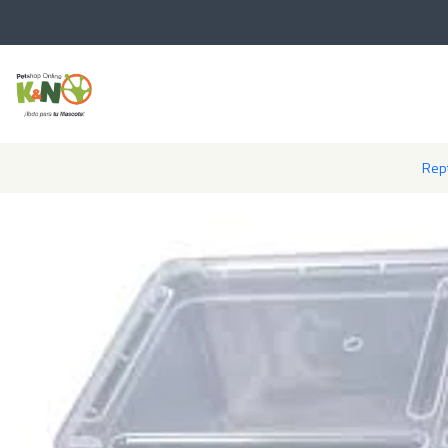
Inicio
Reptiles
T
Rept