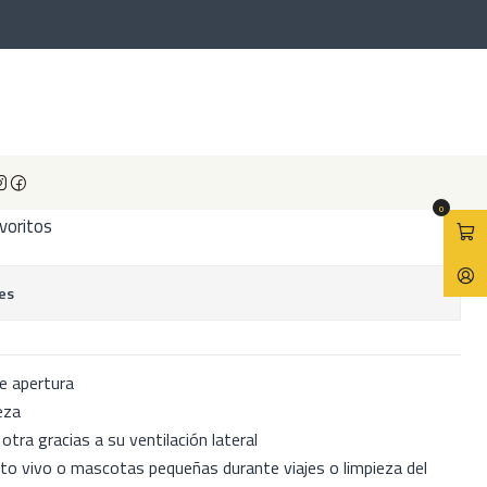
y apertura doble H5
on ventilación y apertura doble
0
avoritos
es
le apertura
eza
otra gracias a su ventilación lateral
to vivo o mascotas pequeñas durante viajes o limpieza del