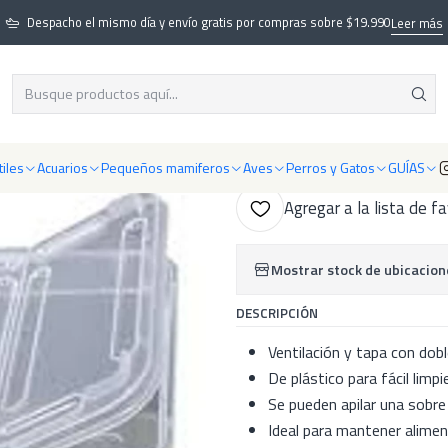
errarios y cajas
Faunarios, Tupper y cajas
Caja plástica con ventilación 
Despacho el mismo día y envío gratis por compras sobre $19.990
Leer más
|
Caja plástica c
H5
iles
Acuarios
Pequeños mamiferos
Aves
Perros y Gatos
GUÍAS
Agregar a la lista de f
Mostrar stock de ubicacion
DESCRIPCIÓN
Ventilación y tapa con dob
De plástico para fácil limpi
Se pueden apilar una sobre 
Ideal para mantener alimen