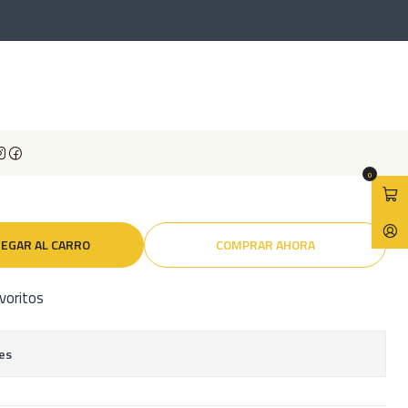
or Uvb y Uva
r Calor Uvb y Uva
0
EGAR AL CARRO
COMPRAR AHORA
avoritos
es