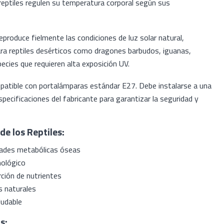
s reptiles regulen su temperatura corporal según sus
produce fielmente las condiciones de luz solar natural,
ra reptiles desérticos como dragones barbudos, iguanas,
ecies que requieren alta exposición UV.
atible con portalámparas estándar E27. Debe instalarse a una
pecificaciones del fabricante para garantizar la seguridad y
de los Reptiles:
dades metabólicas óseas
nológico
rción de nutrientes
 naturales
ludable
s: