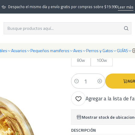
iles
Iluminación
Halogenas y de Mercuro (3 en 1)
Ampolleta Solar Cal
Despacho el mismo día y envío gratis por compras sobre $19.990
Leer más
|
Ampolleta Sola
iles
Acuarios
Pequeños mamiferos
Aves
Perros y Gatos
GUÍAS
ESCOGER POTENCIA
80w
100w
AGR
Cantidad
Agregar a la lista de f
Mostrar stock de ubicacion
DESCRIPCIÓN