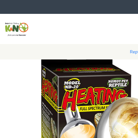
Inicio
Rept
Rept